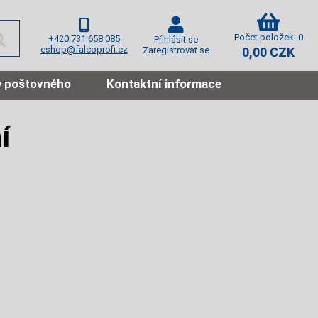
Počet položek: 0
+420 731 658 085
Přihlásit se
eshop@falcoprofi.cz
Zaregistrovat se
0,00 CZK
 poštovného
Kontaktní informace
í