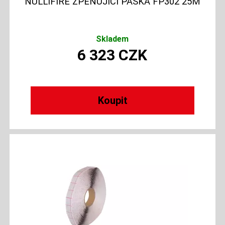
NULLIFIRE ZPĚŇUJÍCÍ PÁSKA FP302 25M
Skladem
6 323
CZK