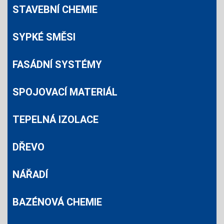
STAVEBNÍ CHEMIE
SYPKÉ SMĚSI
FASÁDNÍ SYSTÉMY
CEMIX 2799 BŘIZOLIT 25 KG ODSTÍN
PEPŘ + SLÍDA
SPOJOVACÍ MATERIÁL
Skladem
TEPELNÁ IZOLACE
/H SHARE
CEYS MONTACK TURBO LEPÍ VŠ
321
CZK
OKAMŽITĚ 290ML
DŘEVO
Skladem
176
CZK
NÁŘADÍ
BAZÉNOVÁ CHEMIE