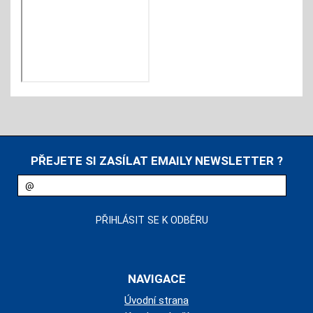
Í 100KG
PŘÍSAVKA AKUMULÁTOROVÁ WEST
200MM LI+ION 3.6V/2.0AH CE 363
Skladem
1 090
CZK
PŘEJETE SI ZASÍLAT EMAILY NEWSLETTER ?
NAVIGACE
Úvodní strana