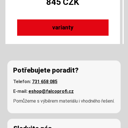
845
CZK
varianty
Potřebujete poradit?
CERESIT CT 88 WHITE PĚNA
Telefon:
731 658 085
VYPLŇOVÁNÍ/OPRAVY ETICS 750 ML
E-mail:
eshop@falcoprofi.cz
Skladem
Pomůžeme s výběrem materiálu i vhodného řešení.
TEPELNÁ IZOLACE NEW THERM
225
CZK
EUROPIR 100 MM (3M2/BAL.)
Skladem