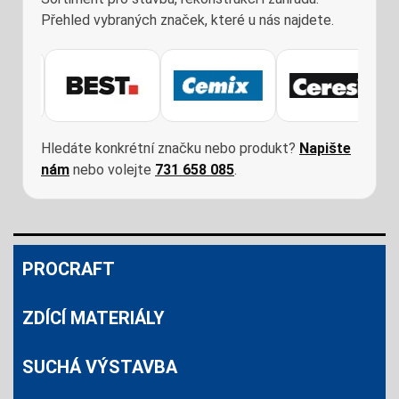
Skladem
Přehled vybraných značek, které u nás najdete.
STATIV ALU 60-150CM ZÁVIT 5/8"
349
CZK
REDUKCE NA 1/4" 26219
Skladem
 0315
THERMOPAL-SR24 25 KG
610
CZK
Hledáte konkrétní značku nebo produkt?
Napište
nám
nebo volejte
731 658 085
.
Skladem
643
CZK
PROCRAFT
ZDÍCÍ MATERIÁLY
SUCHÁ VÝSTAVBA