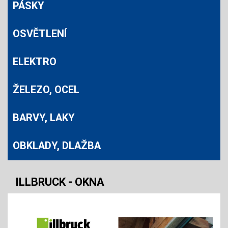
PÁSKY
OSVĚTLENÍ
ELEKTRO
ŽELEZO, OCEL
BARVY, LAKY
VYSAVAČ FESTA S OKLEPEM 30L 1600W
28345
OBKLADY, DLAŽBA
Skladem
FESTA
SADA ÚDEROVÝCH HLAVIC FES
ILLBRUCK - OKNA
4 869
CZK
263
INDUSTRY PRODLOUŽENÝCH 1/2" .
Skladem