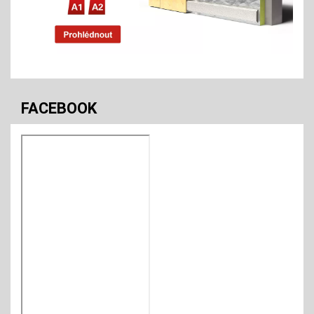
 ČERNÁ
EMOS LED ŽÁROVKA S USB NAPÁJ
P4719, 1450000470
Skladem
110
CZK
FACEBOOK