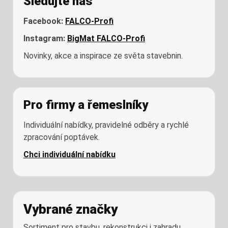
Sledujte nás
AALBORG
ELEKTROKOLOBĚŽKA DS500L V
3 437
CZK
Facebook:
FALCO-Profi
Instagram:
BigMat FALCO-Profi
skladem
Novinky, akce a inspirace ze světa stavebnin.
9 450
CZK
Pro firmy a řemeslníky
Individuální nabídky, pravidelné odběry a rychlé
zpracování poptávek.
Chci individuální nabídku
LAGUNA TABLETY 6V1 1KG MINI
Vybrané značky
Sortiment pro stavbu, rekonstrukci i zahradu.