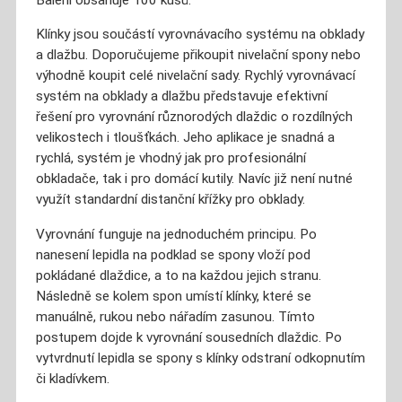
Klínky jsou součástí vyrovnávacího systému na obklady
a dlažbu. Doporučujeme přikoupit nivelační spony nebo
výhodně koupit celé nivelační sady. Rychlý vyrovnávací
systém na obklady a dlažbu představuje efektivní
řešení pro vyrovnání různorodých dlaždic o rozdílných
velikostech i tloušťkách. Jeho aplikace je snadná a
rychlá, systém je vhodný jak pro profesionální
obkladače, tak i pro domácí kutily. Navíc již není nutné
využít standardní distanční křížky pro obklady.
Vyrovnání funguje na jednoduchém principu. Po
nanesení lepidla na podklad se spony vloží pod
pokládané dlaždice, a to na každou jejich stranu.
Následně se kolem spon umístí klínky, které se
manuálně, rukou nebo nářadím zasunou. Tímto
postupem dojde k vyrovnání sousedních dlaždic. Po
vytvrdnutí lepidla se spony s klínky odstraní odkopnutím
či kladívkem.