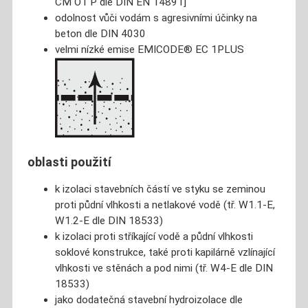
CM O1 P dle DIN EN 14891]
odolnost vůči vodám s agresivními účinky na
beton dle DIN 4030
velmi nízké emise EMICODE® EC 1PLUS
oblasti použití
k izolaci stavebních částí ve styku se zeminou
proti půdní vlhkosti a netlakové vodě (tř. W1.1-E,
W1.2-E dle DIN 18533)
k izolaci proti stříkající vodě a půdní vlhkosti
soklové konstrukce, také proti kapilárně vzlínající
vlhkosti ve stěnách a pod nimi (tř. W4-E dle DIN
18533)
jako dodatečná stavební hydroizolace dle