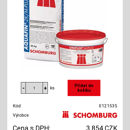
ks
Kód:
0121535
Výrobce:
Cena s DPH:
3 854 CZK