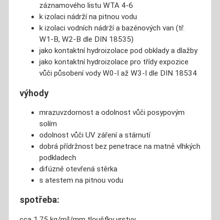
záznamového listu WTA 4-6
k izolaci nádrží na pitnou vodu
k izolaci vodních nádrží a bazénových van (tř.
W1-B, W2-B dle DIN 18535)
jako kontaktní hydroizolace pod obklady a dlažby
jako kontaktní hydroizolace pro třídy expozice
vůči působení vody W0-I až W3-I dle DIN 18534
výhody
mrazuvzdornost a odolnost vůči posypovým
solím
odolnost vůči UV záření a stárnutí
dobrá přídržnost bez penetrace na matně vlhkých
podkladech
difúzně otevřená stěrka
s atestem na pitnou vodu
spotřeba:
cca 1,75 kg/m²/mm tloušťky vrstvy