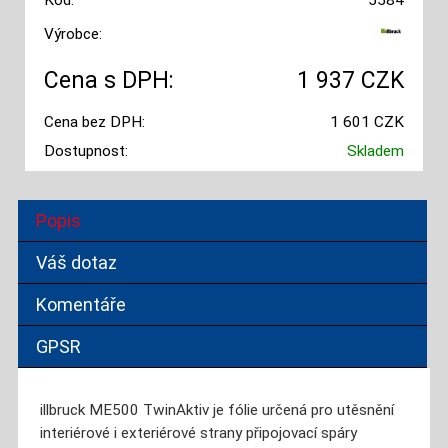
Kód:
5584
Výrobce:
Cena s DPH:
1 937 CZK
Cena bez DPH:
1 601 CZK
Dostupnost:
Skladem
Popis
Váš dotaz
Komentáře
GPSR
illbruck ME500 TwinAktiv je fólie určená pro utěsnění
interiérové i exteriérové strany připojovací spáry