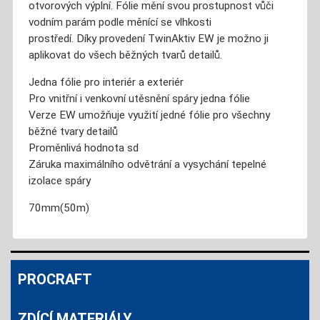
otvorových výplní. Fólie mění svou prostupnost vůči
vodním parám podle měnící se vlhkosti
prostředí. Díky provedení TwinAktiv EW je možno ji
aplikovat do všech běžných tvarů detailů.
Jedna fólie pro interiér a exteriér
Pro vnitřní i venkovní utěsnění spáry jedna fólie
Verze EW umožňuje využití jedné fólie pro všechny
běžné tvary detailů
Proměnlivá hodnota sd
Záruka maximálního odvětrání a vysychání tepelné
izolace spáry
70mm(50m)
PROCRAFT
ZDÍCÍ MATERIÁLY