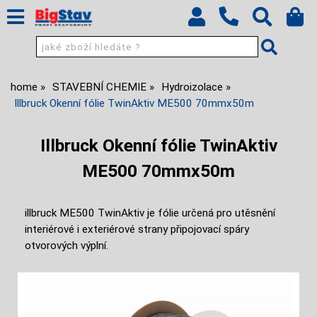
home
STAVEBNÍ CHEMIE
Hydroizolace
Illbruck Okenní fólie TwinAktiv ME500 70mmx50m
Illbruck Okenní fólie TwinAktiv
ME500 70mmx50m
illbruck ME500 TwinAktiv je fólie určená pro utěsnění
interiérové i exteriérové strany připojovací spáry
otvorových výplní.