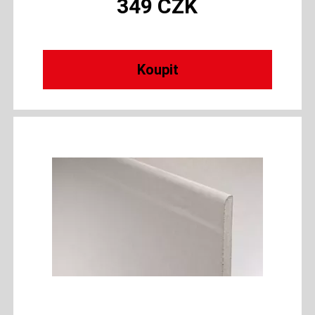
349
CZK