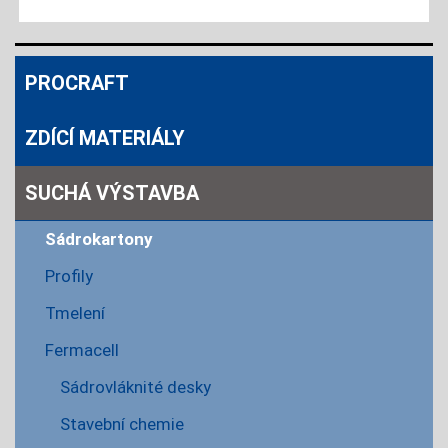
PROCRAFT
ZDÍCÍ MATERIÁLY
SUCHÁ VÝSTAVBA
Sádrokartony
Profily
Tmelení
Fermacell
Sádrovláknité desky
Stavební chemie