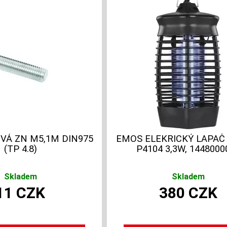
VÁ ZN M5,1M DIN975
EMOS ELEKRICKÝ LAPA
(TP 4.8)
P4104 3,3W, 1448000
Skladem
Skladem
11
CZK
380
CZK