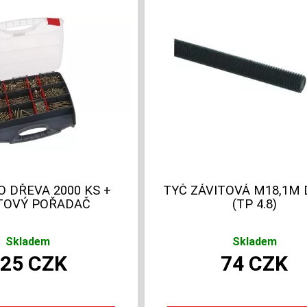
 DŘEVA 2000 KS +
TYČ ZÁVITOVÁ M18,1M 
TOVÝ POŘADAČ
(TP 4.8)
Skladem
Skladem
525
CZK
74
CZK