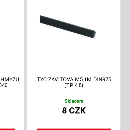
Č HMYZU
TYČ ZÁVITOVÁ M5,1M DIN975
040
(TP 4.8)
Skladem
8
CZK