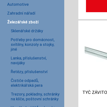
Automotive
Zahradní nářadí
Železářské zboží
Sklenářské držáky
Potřeby pro domácnost,
svítilny, konzoly a stojky,
jiné
Lanka, příslušenství,
navijáky
Řetězy, příslušenství
Čističe odpadů,
elektrikářská pera
TYČ ZÁVITO
Trezory, pokladny, schránky
na klíče, poštovní schránky