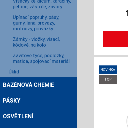
Visačky ke klíčům, karabiny,
peltice, zástrče, závory
Upínací popruhy, pásy,
gumy, lana, provazy,
motouzy, provázky
Zámky - vložky, visací,
kódové, na kolo
Závitové tyče, podložky,
matice, spojovací materiál
Úklid
BAZÉNOVÁ CHEMIE
PÁSKY
OSVĚTLENÍ