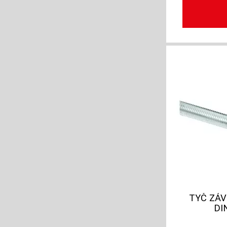
TYČ ZÁV
DI