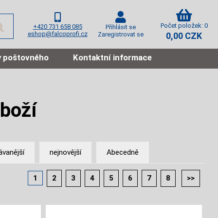
Počet položek: 0
+420 731 658 085
Přihlásit se
eshop@falcoprofi.cz
Zaregistrovat se
0,00 CZK
 poštovného
Kontaktní informace
boží
ávanější
nejnovější
Abecedně
1
2
3
4
5
6
7
8
>>