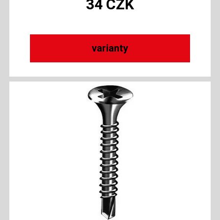
34
CZK
varianty