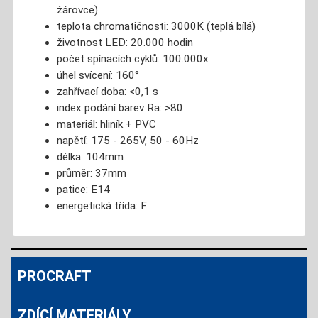
žárovce)
teplota chromatičnosti: 3000K (teplá bílá)
životnost LED: 20.000 hodin
počet spínacích cyklů: 100.000x
úhel svícení: 160°
zahřívací doba: <0,1 s
index podání barev Ra: >80
materiál: hliník + PVC
napětí: 175 - 265V, 50 - 60Hz
délka: 104mm
průměr: 37mm
patice: E14
energetická třída: F
PROCRAFT
ZDÍCÍ MATERIÁLY