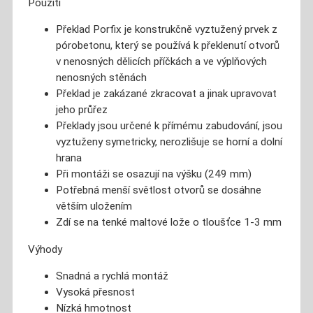
Použití
Překlad Porfix je konstrukčně vyztužený prvek z
pórobetonu, který se používá k překlenutí otvorů
v nenosných dělicích příčkách a ve výplňových
nenosných stěnách
Překlad je zakázané zkracovat a jinak upravovat
jeho průřez
Překlady jsou určené k přímému zabudování, jsou
vyztuženy symetricky, nerozlišuje se horní a dolní
hrana
Při montáži se osazují na výšku (249 mm)
Potřebná menší světlost otvorů se dosáhne
větším uložením
Zdí se na tenké maltové lože o tloušťce 1-3 mm
Výhody
Snadná a rychlá montáž
Vysoká přesnost
Nízká hmotnost