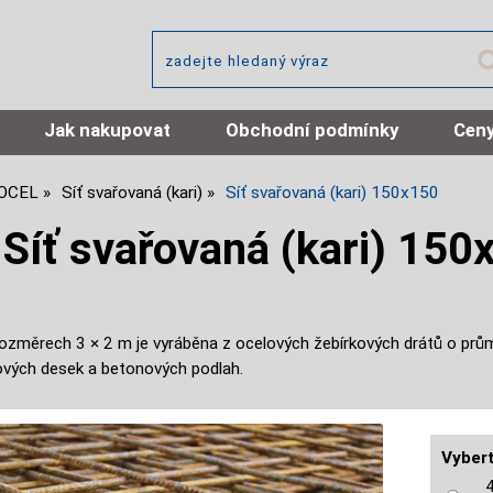
Jak nakupovat
Obchodní podmínky
Ceny
 OCEL
Síť svařovaná (kari)
Síť svařovaná (kari) 150x150
Síť svařovaná (kari) 1
rozměrech 3 × 2 m je vyráběna z ocelových žebírkových drátů o prům
ových desek a betonových podlah.
Vybert