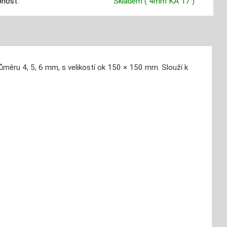
nost:
Skladem
( 4mm KA 17 )
ůměru 4, 5, 6 mm, s velikostí ok 150 × 150 mm. Slouží k