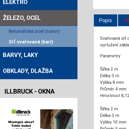
ELEKTRO
ŽELEZO, OCEL
Popis
Vá
Betonářská ocel (roxor)
Svařovaná síť 
Síť svařovaná (kari)
vyztužení zákl
BARVY, LAKY
Parametry:
Šířka
2 m
OBKLADY, DLAŽBA
Délka 3
m
Výška 8 mm
Průměr
4 mm
ILLBRUCK - OKNA
Hmotnost
8,1
Šířka 2 m
Délka 3 m
Výška 10 mm
Průměr
5 mm