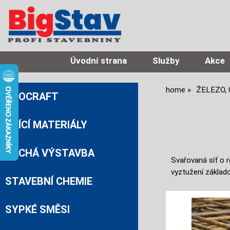
Úvodní strana
Služby
Akce
home
ŽELEZO,
PROCRAFT
ZDÍCÍ MATERIÁLY
SUCHÁ VÝSTAVBA
Svařovaná síť o 
vyztužení základ
STAVEBNÍ CHEMIE
SYPKÉ SMĚSI