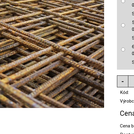
S
S
S
Kód:
Výrobc
Cena
Cena b