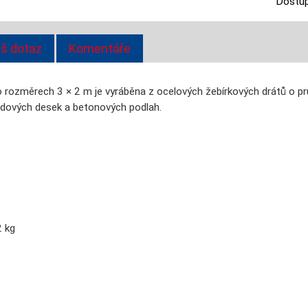
Dostup
š dotaz
Komentáře
o rozměrech 3 × 2 m je vyráběna z ocelových žebírkových drátů o pr
adových desek a betonových podlah.
2 kg