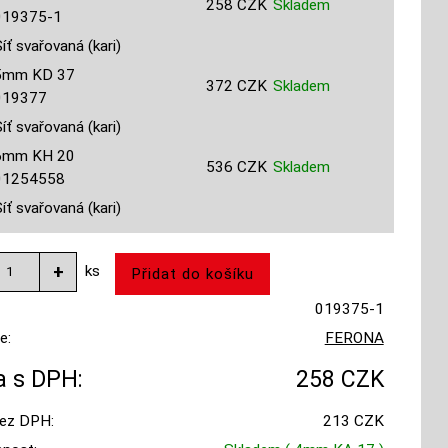
258 CZK
Skladem
019375-1
íť svařovaná (kari)
5mm KD 37
372 CZK
Skladem
019377
íť svařovaná (kari)
6mm KH 20
536 CZK
Skladem
01254558
íť svařovaná (kari)
ks
019375-1
e:
FERONA
 s DPH:
258 CZK
ez DPH:
213 CZK