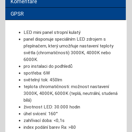
Komentáře
GPSR
LED mini panel stropní kulatý
panel disponuje speciálním LED zdrojem s
přepínačem, který umožňuje nastavení teploty
světla (chromatičnosti) 3000K, 4000K nebo
6000K.
pro instalaci do podhledů
spotřeba: 6W
světelný tok: 450lm
teplota chromatičnosti: možnost nastavení
3000K, 4000K, 6000K (teplá, neutrální, studená
bílá)
životnost LED: 30.000 hodin
úhel svícení: 160°
zahřívací doba: <0,1s
index podání barev Ra: >80