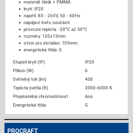
materiál: hliník + PMMA
krytí: IP20
napětí: 85 - 265V, 50 - 60Hz
napájecí trafo součástí
provozní teplota: -20°C až 50°C
rozměry: 120x13mm
otvor pro instalaci: 105mm
energetická třída: G
Stupeň krytí (IP)
IP20
Příkon (W)
6
Světelný tok (lm)
450
Teplota světla (K)
3000-6000 K
Přepínatelná chromatičnost
Ano
Energetická třída
G
PROCRAFT