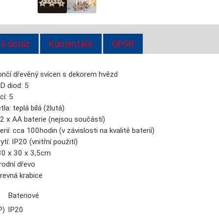
š dotaz
Komentáře
GPSR
nčí dřevěný svícen s dekorem hvězd
D diod: 5
cí: 5
la: teplá bílá (žlutá)
 2 x AA baterie (nejsou součástí)
erií: cca 100hodin (v závislosti na kvalitě baterií)
ytí: IP20 (vnitřní použití)
30 x 30 x 3,5cm
írodní dřevo
arevná krabice
Bateriové
P)
IP20