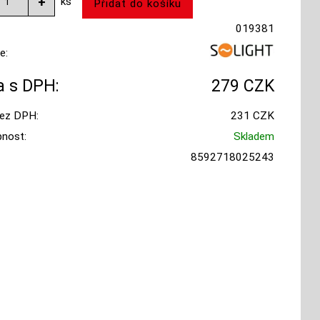
ks
019381
e:
 s DPH:
279 CZK
ez DPH:
231 CZK
nost:
Skladem
8592718025243