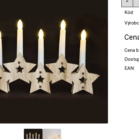
Kód:
Výrobc
Cena
Cena b
Dostup
EAN: