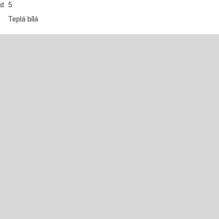
od
5
Teplá bílá