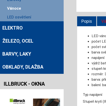
Vánoce
LED osvětlení
Popis
Vá
ELEKTRO
LED váno
ŽELEZO, OCEL
počet LE
počet sví
barva svět
BARVY, LAKY
napájení:
výdrž bat
OBKLADY, DLAŽBA
stupeň kr
rozměr: 
barva: př
ILLBRUCK - OKNA
balení: b
Typ napájení
Stupeň krytí (I