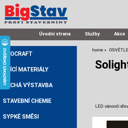
Úvodní strana
Služby
Akce
home
OSVĚTLE
PROCRAFT
Soligh
ZDÍCÍ MATERIÁLY
SUCHÁ VÝSTAVBA
STAVEBNÍ CHEMIE
LED vánončí dřev
SYPKÉ SMĚSI