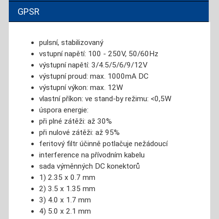
GPSR
pulsní, stabilizovaný
vstupní napětí: 100 - 250V, 50/60Hz
výstupní napětí: 3/4.5/5/6/9/12V
výstupní proud: max. 1000mA DC
výstupní výkon: max. 12W
vlastní příkon: ve stand-by režimu: <0,5W
úspora energie:
při plné zátěži: až 30%
při nulové zátěži: až 95%
feritový filtr účinně potlačuje nežádoucí
interference na přívodním kabelu
sada výměnných DC konektorů
1) 2.35 x 0.7 mm
2) 3.5 x 1.35 mm
3) 4.0 x 1.7 mm
4) 5.0 x 2.1 mm