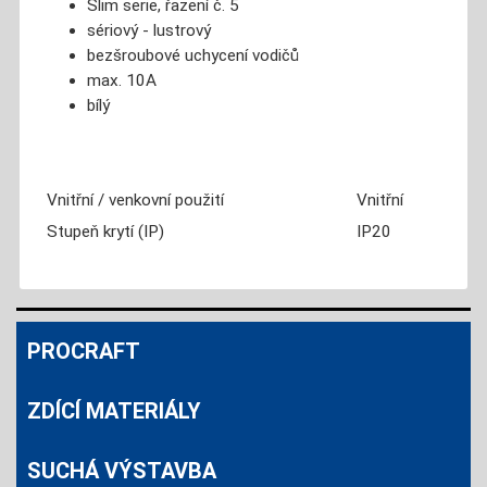
Slim serie, řazení č. 5
sériový - lustrový
bezšroubové uchycení vodičů
max. 10A
bílý
Vnitřní / venkovní použití
Vnitřní
Stupeň krytí (IP)
IP20
PROCRAFT
ZDÍCÍ MATERIÁLY
SUCHÁ VÝSTAVBA