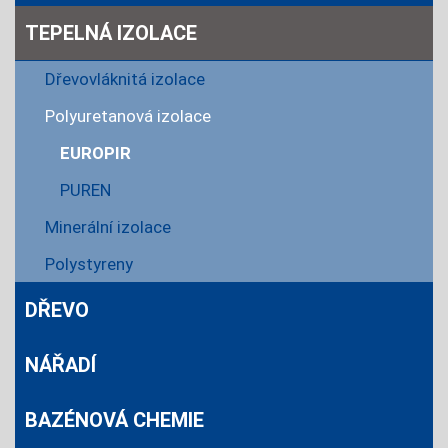
TEPELNÁ IZOLACE
Dřevovláknitá izolace
Polyuretanová izolace
EUROPIR
PUREN
Minerální izolace
Polystyreny
DŘEVO
NÁŘADÍ
BAZÉNOVÁ CHEMIE