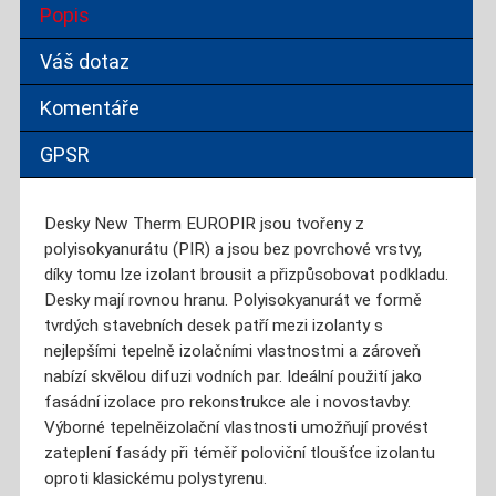
Popis
Váš dotaz
Komentáře
GPSR
Desky New Therm EUROPIR jsou tvořeny z
polyisokyanurátu (PIR) a jsou bez povrchové vrstvy,
díky tomu lze izolant brousit a přizpůsobovat podkladu.
Desky mají rovnou hranu. Polyisokyanurát ve formě
tvrdých stavebních desek patří mezi izolanty s
nejlepšími tepelně izolačními vlastnostmi a zároveň
nabízí skvělou difuzi vodních par. Ideální použití jako
fasádní izolace pro rekonstrukce ale i novostavby.
Výborné tepelněizolační vlastnosti umožňují provést
zateplení fasády při téměř poloviční tloušťce izolantu
oproti klasickému polystyrenu.