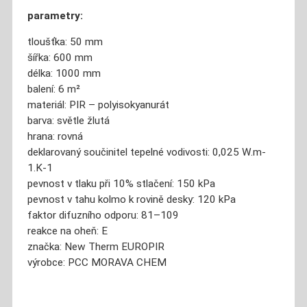
parametry:
tloušťka: 5
0 mm
šířka:
600 mm
délka:
1000 mm
balení: 6
m²
materiál:
PIR – polyisokyanurát
barva:
světle žlutá
hrana:
rovná
deklarovaný součinitel tepelné vodivosti:
0,025 W.m-
1.K-1
pevnost v tlaku při 10% stlačení:
150 kPa
pevnost v tahu kolmo k rovině desky:
120 kPa
faktor difuzního odporu:
81–109
reakce na oheň:
E
značka:
New Therm EUROPIR
výrobce:
PCC MORAVA CHEM