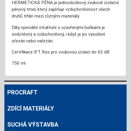
HERMETICKÁ PĚNA je jednosložkový zvukově izolační
pěnový tmel, který zajišťuje vzduchotěsnost všech
druhů trhlin mezi různými materiály.
Díky speciální struktuře s uzavřenými buňkami je
vodotěsný a vzduchotěsný, i když je po vysušení
ořezán nebo nařezán.
Certifikace IFT Ros pro zvukovou izolaci do 63 dB.
750 ml
PROCRAFT
ZDÍCÍ MATERIÁLY
SUCHÁ VÝSTAVBA