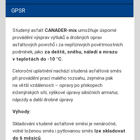
GPSR
Studený asfalt
CANADER‑mix
umožňuje úsporné
provádění výsprav výtluků a drobných oprav
asfaltových povrchů i za nepříznivých povětrnostních
podmínek, jako
za deště, sněhu, náledí a mrazu
v teplotách do -10 °C.
Celoroční uplatnění nachází studená asfaltová směs
při provádění prací malého rozsahu, zejména pak
na větší vzdálenosti – opravy po překopech
inženýrských sítí, výškové úpravy silničních armatur,
nájezdy a další drobné úpravy.
Výhody:
Skladování studené asfaltové směsi je nenáročné,
volně loženou směs i pytlovanou směs
lze skladovat
do 6 měsíců
.