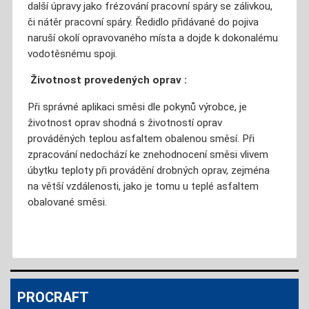
další úpravy jako frézování pracovní spáry se zálivkou,
či nátěr pracovní spáry. Ředidlo přidávané do pojiva
naruší okolí opravovaného místa a dojde k dokonalému
vodotěsnému spoji.
Životnost provedených oprav :
Při správné aplikaci směsi dle pokynů výrobce, je
životnost oprav shodná s životností oprav
prováděných teplou asfaltem obalenou směsí. Při
zpracování nedochází ke znehodnocení směsi vlivem
úbytku teploty při provádění drobných oprav, zejména
na větší vzdálenosti, jako je tomu u teplé asfaltem
obalované směsi.
PROCRAFT