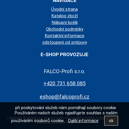
NAVIGACE
Úvodní strana
Katalog zboží
Nákupní košík
Obchodní podmínky
Kontaktní informace
odstoupeni od smlouvy
E-SHOP PROVOZUJE
FALCO-Profi s.r.o.
+420 731 658 085
eshop@falcoprofi.cz
při poskytování služeb nám pomáhají soubory cookie.
Používáním našich služeb vyjadřujete souhlas s naším
Copyright ©
bigstav.cz
,
provozováno na systému
tvorba e-shopu
a
používáním souborů cookie.
Další informace
pronájem e-shopu
Shop5.cz