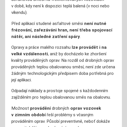
v době, kdy není k dispozici teplá balená (v noci nebo
víkendu).
Před aplikací studené asfaltové směsi
není nutné
frézování, zařezáváni hran, není třeba spojovací
nátěr, ani následné zatření spáry
.
Opravy a práce malého rozsahu
lze provádět i na
velké vzdálenosti
, aniž by docházelo ke zhoršení
kvality prováděných oprav. Na rozdíl od drobných oprav
prováděných teplou obalovanou směsí, není zde určena
žádným technologickým předpisem doba potřebná pro
její aplikaci.
Odpadají náklady a prostoje spojené s každodenním
zajížděním pro teplou obalovanou směs na obalovnu.
Možnost
provádění
drobných
oprav vozovek
v zimním období
řeší problémy s včasným
prováděním oprav. Působí preventivně, neboť dokáže