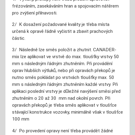
frézováním, zasekáváním hran a spojovacím nátěrem
pro zvýšení přilnavosti.
2/ K dosažení požadované kvality je třeba místa
určená k opravě řádně vyčistit a zbavit prachových
částic.
3/ Následně lze směs položit a zhutnit. CANADER-
mix lze aplikovat ve vrstvě do max. tloušťky vrstvy 50
mm s následným řádným zhutněním. Při provádění
oprav hlubších výtluků, nebo při opravách překopů je
nutno směs pokládat po vrstvách tloušťky max. 50
mm s následným řádným zhutněním každé vrstvy. Při
aplikaci poslední vrstvy je důležité navýšení směsi před
zhutněním o 20 až 30 mm nad okolní povrch. Při
opravách překopů je třeba směs aplikovat v tloušťce
stávající konstrukce vozovky, minimálně však v tloušťce
100 mm
4/ Po provedení opravy není třeba provádět žádné