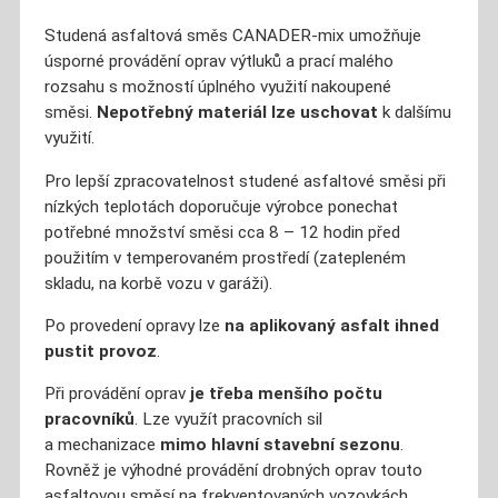
Studená asfaltová směs CANADER‑mix umožňuje
úsporné provádění oprav výtluků a prací malého
rozsahu s možností úplného využití nakoupené
směsi.
Nepotřebný materiál lze uschovat
k dalšímu
využití.
Pro lepší zpracovatelnost studené asfaltové směsi při
nízkých teplotách doporučuje výrobce ponechat
potřebné množství směsi cca 8 – 12 hodin před
použitím v temperovaném prostředí (zatepleném
skladu, na korbě vozu v garáži).
Po provedení opravy lze
na aplikovaný asfalt ihned
pustit provoz
.
Při provádění oprav
je třeba menšího počtu
pracovníků
. Lze využít pracovních sil
a mechanizace
mimo hlavní stavební sezonu
.
Rovněž je výhodné provádění drobných oprav touto
asfaltovou směsí na frekventovaných vozovkách