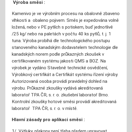
Výroba směsi :
Kamenivo je ve výrobním procesu na obalovně zbaveno
vlhkosti a obaleno pojivem. Směs je expedována volně
ložená, nebo v PE pytlích s potiskem, buď jednotlivě
/25 kg/ nebo na paletách v počtu 40 ks pytlů, t. j. 1
tuna. Výroba probíhá dle technologického postupu
stanoveného kanadským dodavatelem technologie dle
kanadských norem podle průkazných zkoušek v
certifikovaném systému jakosti QMS a BOZ. Na
výrobek je vydáno Stavebně technické osvědčení,
Výrobkový certifikát a Certifikát systému řízení výroby.
Autorizovaná osoba provádí pravidelný dohled na
výrobu. Průkazné zkoušky vydává akreditovaná
laboratoř TPA ČR, s. r. o. zkušební laboratoř Brno.
Kontrolní zkoušky hotové směsi provádí akreditovaná
laboratoř TPA ČR, s. r. o. v místě.
Hlavní zásady pro aplikaci směsi :
1/ Výtluky, překopy není třeba předem upravovat