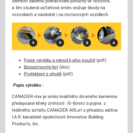
zamezit dalšímu pokračování poruchy ve vozovce,
a tím studená asfaltová směs snižuje škody na
vozovkách a následně i na motorových vozidlech.
Popis výrobku a návod k jeho použití
(pdf)
Bezpečnostní list
(doc)
Prohlášení o shodě
(pdf)
Popis výrobku :
CANADER-mix je směs kvalitního drceného kameniva
předepsané křivky zrnitosti /0-8mm/ a pojiva z
ředěného asfaltu CANADER ARLet s přísadou aditiva
I.A.R. kanadské společnosti Innovative Building
Products, Inc.