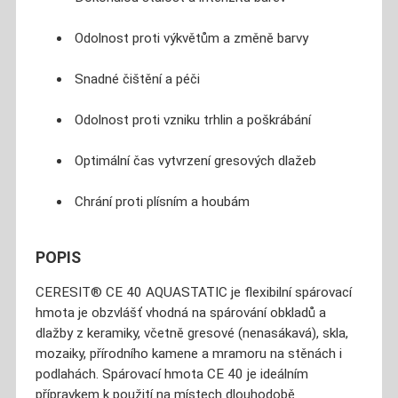
Odolnost proti výkvětům a změně barvy
Snadné čištění a péči
Odolnost proti vzniku trhlin a poškrábání
Optimální čas vytvrzení gresových dlažeb
Chrání proti plísním a houbám
POPIS
CERESIT® CE 40 AQUASTATIC je flexibilní spárovací
hmota je obzvlášť vhodná na spárování obkladů a
dlažby z keramiky, včetně gresové (nenasákavá), skla,
mozaiky, přírodního kamene a mramoru na stěnách i
podlahách. Spárovací hmota CE 40 je ideálním
přípravkem k použití na místech dlouhodobě