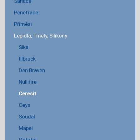
Sanace
Penetrace
Příměsi
Lepidla, Tmely, Silikony
Sika
Illbruck
Den Braven
Nullifire
Ceresit
Ceys
Soudal
Mapei
Ostatní