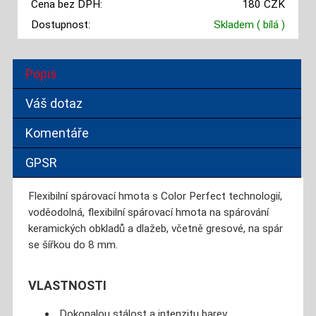
Cena bez DPH:
180 CZK
Dostupnost:
Skladem
( bílá )
Popis
Váš dotaz
Komentáře
GPSR
Flexibilní spárovací hmota s Color Perfect technologií,
voděodolná, flexibilní spárovací hmota na spárování
keramických obkladů a dlažeb, včetně gresové, na spár
se šířkou do 8 mm.
VLASTNOSTI
Dokonalou stálost a intenzitu barev