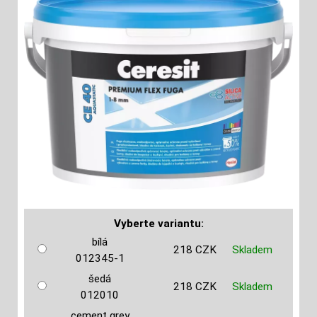
Vyberte variantu:
bílá
218 CZK
Skladem
012345-1
šedá
218 CZK
Skladem
012010
cement grey