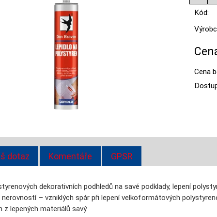
Kód:
Výrobc
Cena
Cena b
Dostup
š dotaz
Komentáře
GPSR
ystyrenových dekorativních podhledů na savé podklady, lepení polys
 nerovností – vzniklých spár při lepení velkoformátových polystyren
 z lepených materiálů savý.