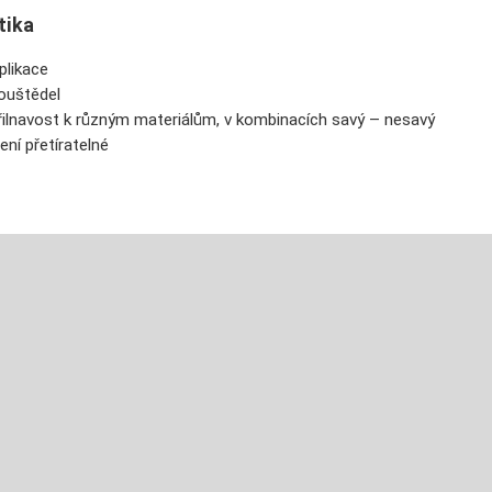
tika
plikace
ouštědel
řilnavost k různým materiálům, v kombinacích savý – nesavý
ení přetíratelné