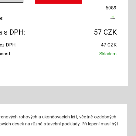
6089
e:
 s DPH:
57 CZK
ez DPH:
47 CZK
nost:
Skladem
tyrenových rohových a ukončovacích lišt, včetně ozdobných
ových desek na různé stavební podklady. Při lepení musí být