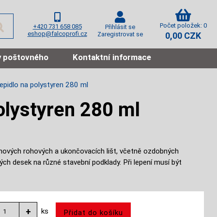
Počet položek: 0
+420 731 658 085
Přihlásit se
eshop@falcoprofi.cz
Zaregistrovat se
0,00 CZK
 poštovného
Kontaktní informace
pidlo na polystyren 280 ml
olystyren 280 ml
renových rohových a ukončovacích lišt, včetně ozdobných
ých desek na různé stavební podklady. Při lepení musí být
ks