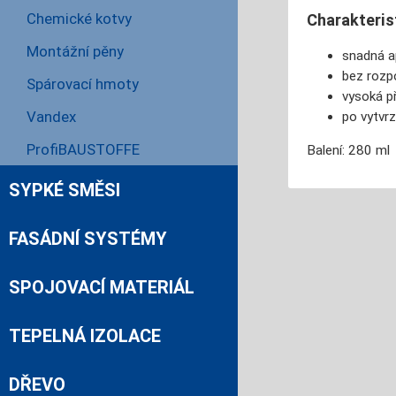
Chemické kotvy
Charakteris
Montážní pěny
snadná a
bez rozp
Spárovací hmoty
vysoká p
Vandex
po vytvrz
ProfiBAUSTOFFE
Balení: 280 ml
SYPKÉ SMĚSI
FASÁDNÍ SYSTÉMY
SPOJOVACÍ MATERIÁL
TEPELNÁ IZOLACE
DŘEVO