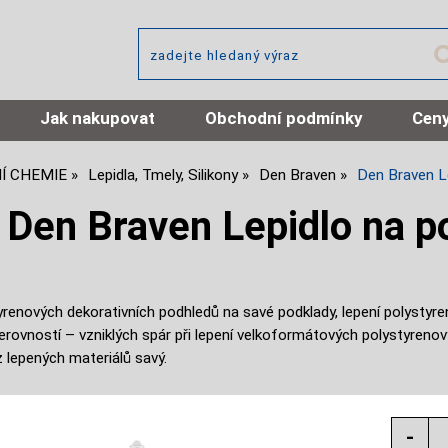
Jak nakupovat
Obchodní podmínky
Ceny
Í CHEMIE
Lepidla, Tmely, Silikony
Den Braven
Den Braven Le
Den Braven Lepidlo na p
tyrenových dekorativních podhledů na savé podklady, lepení polysty
erovností – vzniklých spár při lepení velkoformátových polystyrenov
 lepených materiálů savý.