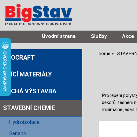
Úvodní strana
Služby
Akce
home
STAVEBN
PROCRAFT
ZDÍCÍ MATERIÁLY
SUCHÁ VÝSTAVBA
Pro lepení polys
dekorů, těsnění n
STAVEBNÍ CHEMIE
minimálně jeden z
Hydroizolace
Sanace