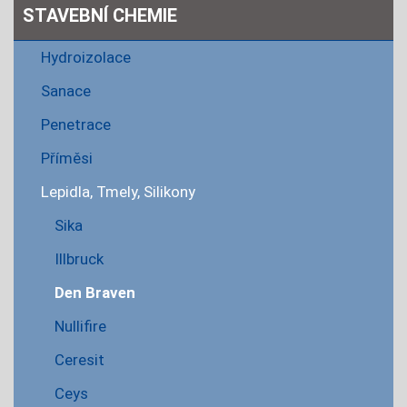
STAVEBNÍ CHEMIE
Hydroizolace
Sanace
Penetrace
Příměsi
Lepidla, Tmely, Silikony
Sika
Illbruck
Den Braven
Nullifire
Ceresit
Ceys