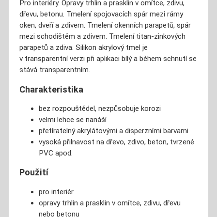
Pro interiéry. Opravy trhlin a prasklin v omítce, zdivu,
dřevu, betonu. Tmelení spojovacích spár mezi rámy
oken, dveří a zdivem. Tmelení okenních parapetů, spár
mezi schodištěm a zdivem. Tmelení titan-zinkových
parapetů a zdiva. Silikon akrylový tmel je
v transparentní verzi při aplikaci bílý a během schnutí se
stává transparentním.
Charakteristika
bez rozpouštědel, nezpůsobuje korozi
velmi lehce se nanáší
přetíratelný akrylátovými a disperzními barvami
vysoká přilnavost na dřevo, zdivo, beton, tvrzené
PVC apod.
Použití
pro interiér
opravy trhlin a prasklin v omítce, zdivu, dřevu
nebo betonu