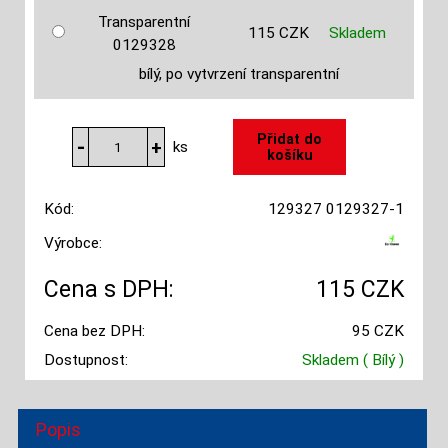
Transparentní
115 CZK
Skladem
0129328
bílý, po vytvrzení transparentní
ks
Kód:
129327 0129327-1
Výrobce:
Cena s DPH:
115 CZK
Cena bez DPH:
95 CZK
Dostupnost:
Skladem
( Bílý )
Popis