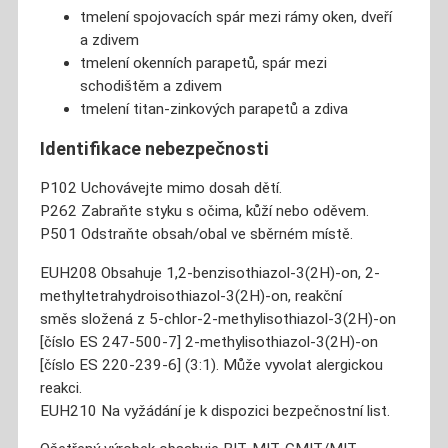
tmelení spojovacích spár mezi rámy oken, dveří
a zdivem
tmelení okenních parapetů, spár mezi
schodištěm a zdivem
tmelení titan-zinkových parapetů a zdiva
Identifikace nebezpečnosti
P102 Uchovávejte mimo dosah dětí.
P262 Zabraňte styku s očima, kůží nebo oděvem.
P501 Odstraňte obsah/obal ve sběrném místě.
EUH208 Obsahuje 1,2-benzisothiazol-3(2H)-on, 2-
methyltetrahydroisothiazol-3(2H)-on, reakční
směs složená z 5-chlor-2-methylisothiazol-3(2H)-on
[číslo ES 247-500-7] 2-methylisothiazol-3(2H)-on
[číslo ES 220-239-6] (3:1). Může vyvolat alergickou
reakci.
EUH210 Na vyžádání je k dispozici bezpečnostní list.