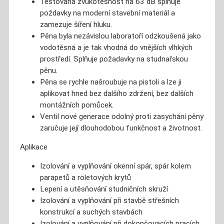
Testovaná zvukotěsnost na 63 dB splňuje
poždavky na moderní stavební materiál a
zamezuje šíření hluku.
Pěna byla nezávislou laboratoří odzkoušená jako
vodotěsná a je tak vhodná do vnějších vlhkých
prostředí. Splňuje požadavky na studnařskou
pěnu.
Pěna se rychle našroubuje na pistoli a lze ji
aplikovat hned bez dalšího zdržení, bez dalších
montážních pomůcek.
Ventil nové generace odolný proti zasychání pěny
zaručuje její dlouhodobou funkčnost a životnost.
Aplikace
Izolování a vyplňování okenní spár, spár kolem
parapetů a roletových krytů
Lepení a utěsňování studničních skruží
Izolování a vyplňování při stavbě střešních
konstrukcí a suchých stavbách
Izolování a vyplňování při dokončovacích pracích,