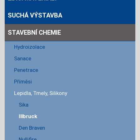
SUCHÁ VÝSTAVBA
STAVEBNÍ CHEMIE
Hydroizolace
Sanace
Penetrace
Příměsi
Lepidla, Tmely, Silikony
Sika
Illbruck
Den Braven
Nullifire