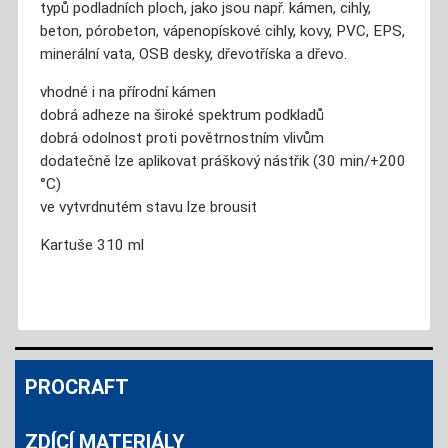
typů podladních ploch, jako jsou např. kámen, cihly,
beton, pórobeton, vápenopískové cihly, kovy, PVC, EPS,
minerální vata, OSB desky, dřevotříska a dřevo.
vhodné i na přírodní kámen
dobrá adheze na široké spektrum podkladů
dobrá odolnost proti povětrnostním vlivům
dodatečně lze aplikovat práškový nástřik (30 min/+200
°C)
ve vytvrdnutém stavu lze brousit
Kartuše 310 ml
PROCRAFT
ZDÍCÍ MATERIÁLY