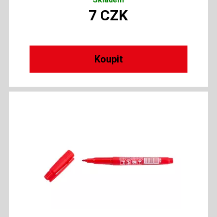
7
CZK