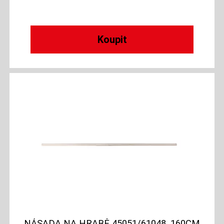
NÁSADA NA HRABĚ 45051/61048, 160CM