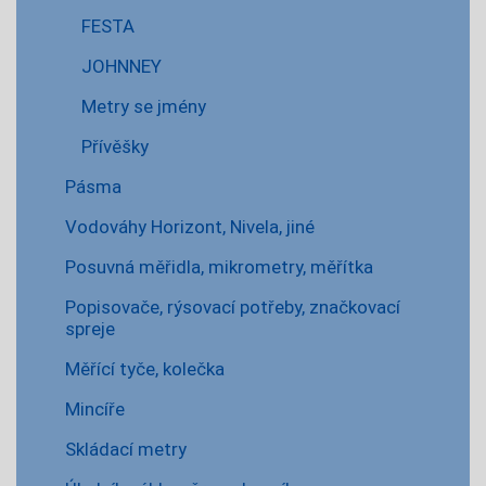
FESTA
JOHNNEY
Metry se jmény
Přívěšky
Pásma
Vodováhy Horizont, Nivela, jiné
Posuvná měřidla, mikrometry, měřítka
Popisovače, rýsovací potřeby, značkovací
spreje
Měřící tyče, kolečka
Mincíře
Skládací metry