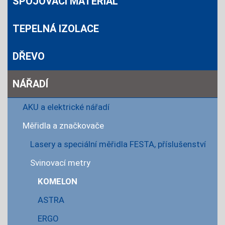
SPOJOVACÍ MATERIÁL
TEPELNÁ IZOLACE
DŘEVO
NÁŘADÍ
AKU a elektrické nářadí
Měřidla a značkovače
Lasery a speciální měřidla FESTA, příslušenství
Svinovací metry
KOMELON
ASTRA
ERGO