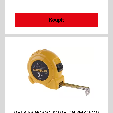
METR SVINOVACÍ KOMELON 3MX16MM