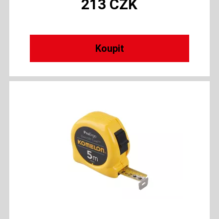
213
CZK