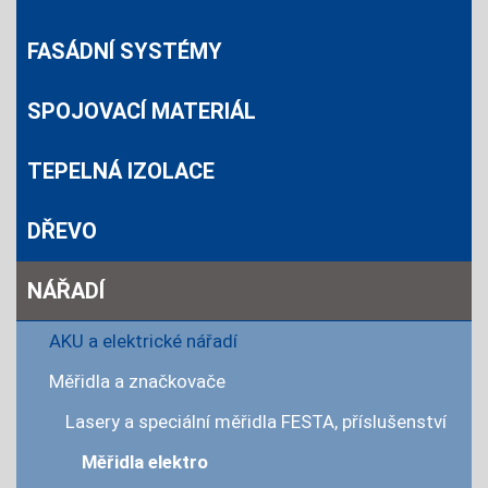
FASÁDNÍ SYSTÉMY
SPOJOVACÍ MATERIÁL
TEPELNÁ IZOLACE
DŘEVO
NÁŘADÍ
AKU a elektrické nářadí
Měřidla a značkovače
Lasery a speciální měřidla FESTA, příslušenství
Měřidla elektro