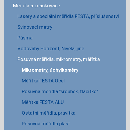
Měřidla a značkovače
Lasery a speciální měřidla FESTA, příslušenství
Svinovací metry
Pásma
Vodováhy Horizont, Nivela, jiné
Posuvná měřidla, mikrometry, měřítka
Mikrometry, úchylkoměry
Měřítka FESTA Ocel
Posuvná měřidla "šroubek, tlačítko"
Měřítka FESTA ALU
Ostatní měřidla, pravítka
Posuvná měřidla plast