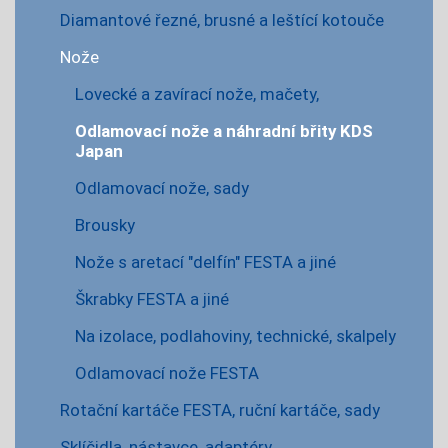
Diamantové řezné, brusné a leštící kotouče
Nože
Lovecké a zavírací nože, mačety,
Odlamovací nože a náhradní břity KDS
Japan
Odlamovací nože, sady
Brousky
Nože s aretací "delfín" FESTA a jiné
Škrabky FESTA a jiné
Na izolace, podlahoviny, technické, skalpely
Odlamovací nože FESTA
Rotační kartáče FESTA, ruční kartáče, sady
Sklíčidla, nástavce, adaptéry