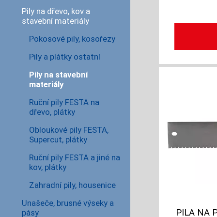
Pily na dřevo, kov a
stavební materiály
Pokosové pily, kosořezy
Pily a plátky ostatní
Pily na stavební
materiály
Ruční pily FESTA na
dřevo, plátky
Obloukové pily FESTA,
Supercut, plátky
Ruční pily FESTA a jiné na
kov, plátky
Zahradní pily, housenice
Unašeče, brusné výseky a
PILA NA 
pásy