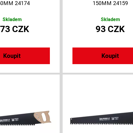
80MM 24174
150MM 24159
Skladem
Skladem
173
CZK
93
CZK