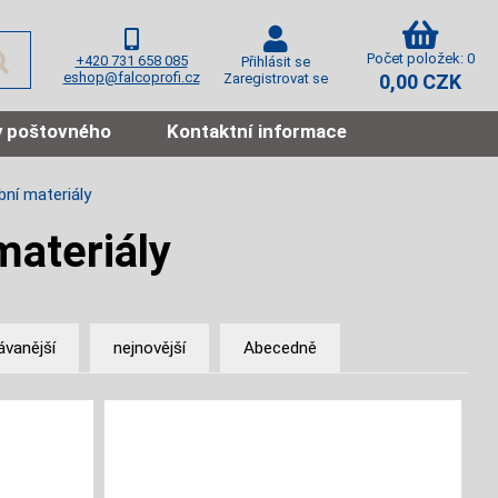
Počet položek: 0
+420 731 658 085
Přihlásit se
eshop@falcoprofi.cz
Zaregistrovat se
0,00 CZK
 poštovného
Kontaktní informace
bní materiály
materiály
ávanější
nejnovější
Abecedně