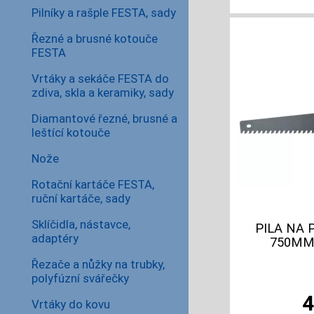
Pilníky a rašple FESTA, sady
Řezné a brusné kotouče
FESTA
Vrtáky a sekáče FESTA do
zdiva, skla a keramiky, sady
Diamantové řezné, brusné a
leštící kotouče
Nože
Rotační kartáče FESTA,
ruční kartáče, sady
Sklíčidla, nástavce,
PILA NA
adaptéry
750MM 
Řezače a nůžky na trubky,
polyfúzní svářečky
Vrtáky do kovu