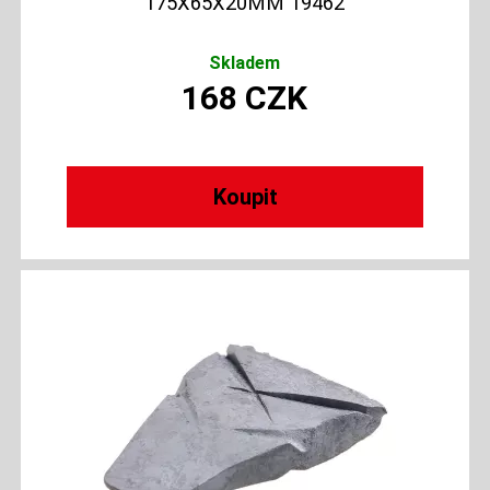
175X65X20MM 19462
Skladem
168
CZK