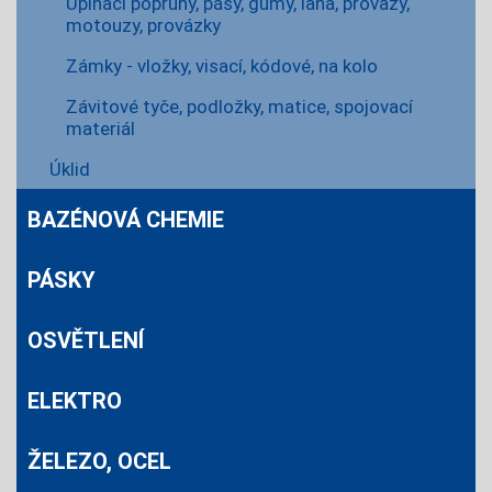
Upínací popruhy, pásy, gumy, lana, provazy,
motouzy, provázky
Zámky - vložky, visací, kódové, na kolo
Závitové tyče, podložky, matice, spojovací
materiál
Úklid
BAZÉNOVÁ CHEMIE
PÁSKY
OSVĚTLENÍ
ELEKTRO
ŽELEZO, OCEL