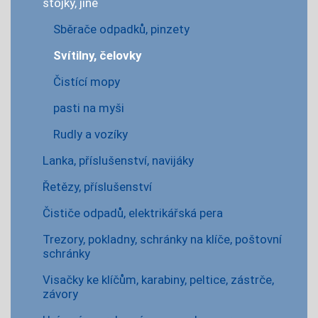
stojky, jiné
Sběrače odpadků, pinzety
Svítilny, čelovky
Čistící mopy
pasti na myši
Rudly a vozíky
Lanka, příslušenství, navijáky
Řetězy, příslušenství
Čističe odpadů, elektrikářská pera
Trezory, pokladny, schránky na klíče, poštovní
schránky
Visačky ke klíčům, karabiny, peltice, zástrče,
závory