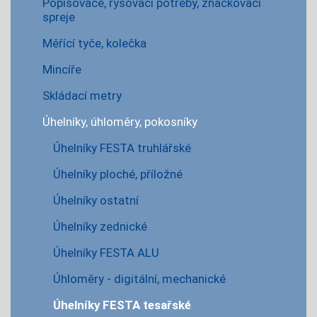
Popisovače, rýsovací potřeby, značkovací
spreje
Měřící tyče, kolečka
Mincíře
Skládací metry
Úhelníky, úhloměry, pokosníky
Úhelníky FESTA truhlářské
Úhelníky ploché, příložné
Úhelníky ostatní
Úhelníky zednické
Úhelníky FESTA ALU
Úhloměry - digitální, mechanické
Úhelníky FESTA tesařské