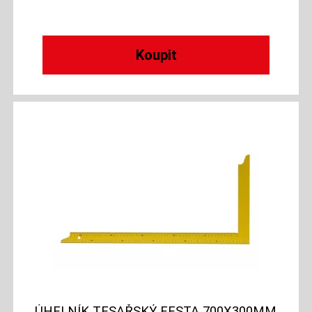
ÚHELNÍK TESAŘSKÝ FESTA 700X300MM