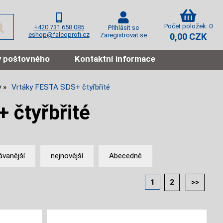
Počet položek: 0
+420 731 658 085
Přihlásit se
eshop@falcoprofi.cz
Zaregistrovat se
0,00 CZK
 poštovného
Kontaktní informace
y
Vrtáky FESTA SDS+ čtyřbřité
 čtyřbřité
ávanější
nejnovější
Abecedně
1
2
>>