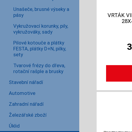
Unašeče, brusné výseky a
VRTÁK VI
pásy
28X
Vykružovací korunky, pily,
vykružováky, sady
Pilové kotouče a plátky
FESTA, plátky D+N, pilky,
sety
Tvarové frézy do dřeva,
rotační rašple a brusky
Stavební nářadí
Automotive
Zahradní nářadí
Železářské zboží
Úklid