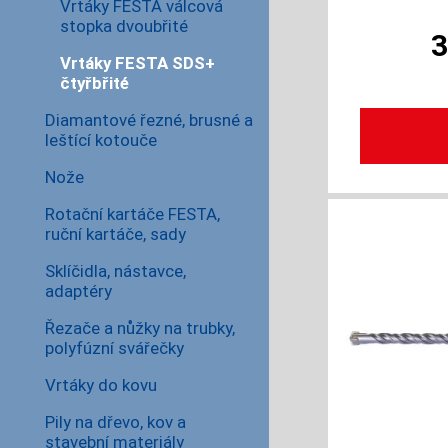
Vrtáky FESTA válcová
stopka dvoubřité
Vrtáky FESTA SDS+
čtyřbřité
Diamantové řezné, brusné a
leštící kotouče
Nože
Rotační kartáče FESTA,
ruční kartáče, sady
Sklíčidla, nástavce,
adaptéry
Řezače a nůžky na trubky,
polyfúzní svářečky
Vrtáky do kovu
Pily na dřevo, kov a
stavební materiály