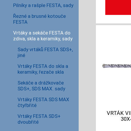
Pilníky a rašple FESTA, sady
Řezné a brusné kotouče
FESTA
Vrtáky a sekáče FESTA do
zdiva, skla a keramiky, sady
Sady vrtáků FESTA SDS+,
jiné
Vrtáky FESTA do skla a
keramiky, řezače skla
Sekáče a drážkovače
SDS+, SDS MAX. sady
Vrtáky FESTA SDS MAX
čtyřbřité
VRTÁK VI
Vrtáky FESTA SDS+
30X
dvoubřité