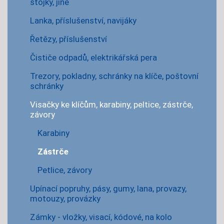
stojky, jiné
Lanka, příslušenství, navijáky
Řetězy, příslušenství
Čističe odpadů, elektrikářská pera
Trezory, pokladny, schránky na klíče, poštovní
schránky
Visačky ke klíčům, karabiny, peltice, zástrče,
závory
Karabiny
Zástrče
Petlice, závory
Upínací popruhy, pásy, gumy, lana, provazy,
motouzy, provázky
Zámky - vložky, visací, kódové, na kolo