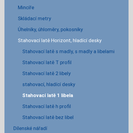
Mincíře
Skládací metry
Úhelníky, úhloměry, pokosníky
Stahovací latě Horizont, hladící desky
Stahovací latě s madly, s madly a libelami
Stahovací latě T profil
Stahovací latě 2 libely
stahovací, hladící desky
Stahovací latě 1 libela
Stahovací latě h profil
Stahovací latě bez libel
Dílenské nářadí