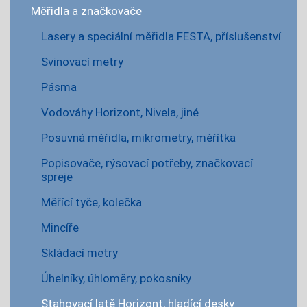
Měřidla a značkovače
Lasery a speciální měřidla FESTA, příslušenství
Svinovací metry
Pásma
Vodováhy Horizont, Nivela, jiné
Posuvná měřidla, mikrometry, měřítka
Popisovače, rýsovací potřeby, značkovací
spreje
Měřící tyče, kolečka
Mincíře
Skládací metry
Úhelníky, úhloměry, pokosníky
Stahovací latě Horizont, hladící desky