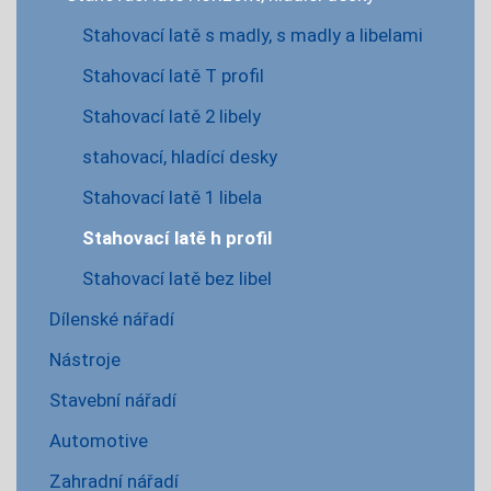
Stahovací latě s madly, s madly a libelami
Stahovací latě T profil
Stahovací latě 2 libely
stahovací, hladící desky
Stahovací latě 1 libela
Stahovací latě h profil
Stahovací latě bez libel
Dílenské nářadí
Nástroje
Stavební nářadí
Automotive
Zahradní nářadí