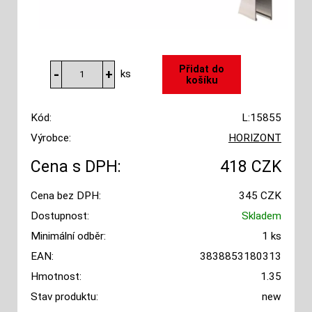
ks
Kód:
L:15855
Výrobce:
HORIZONT
Cena s DPH:
418 CZK
Cena bez DPH:
345 CZK
Dostupnost:
Skladem
Minimální odběr:
1 ks
EAN:
3838853180313
Hmotnost:
1.35
Stav produktu:
new