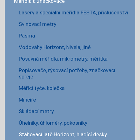
Měřidla a značkovače
Lasery a speciální měřidla FESTA, příslušenství
Svinovací metry
Pásma
Vodováhy Horizont, Nivela, jiné
Posuvná měřidla, mikrometry, měřítka
Popisovače, rýsovací potřeby, značkovací
spreje
Měřící tyče, kolečka
Mincíře
Skládací metry
Úhelníky, úhloměry, pokosníky
Stahovací latě Horizont, hladící desky