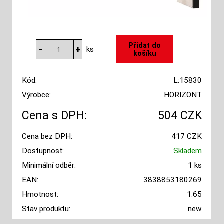
ks
Kód:
L:15830
Výrobce:
HORIZONT
Cena s DPH:
504 CZK
Cena bez DPH:
417 CZK
Dostupnost:
Skladem
Minimální odběr:
1 ks
EAN:
3838853180269
Hmotnost:
1.65
Stav produktu:
new