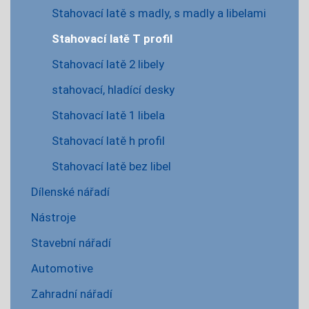
Stahovací latě s madly, s madly a libelami
Stahovací latě T profil
Stahovací latě 2 libely
stahovací, hladící desky
Stahovací latě 1 libela
Stahovací latě h profil
Stahovací latě bez libel
Dílenské nářadí
Nástroje
Stavební nářadí
Automotive
Zahradní nářadí