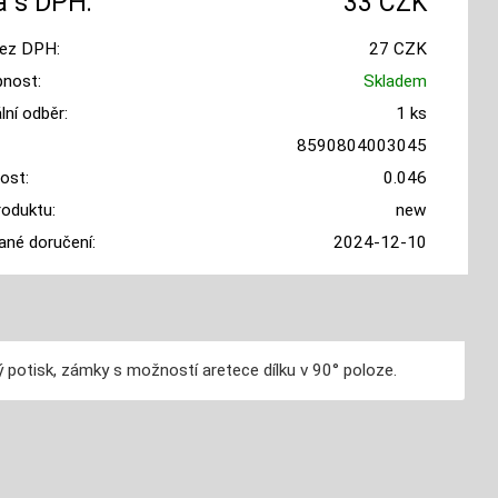
 s DPH:
33 CZK
ez DPH:
27 CZK
nost:
Skladem
ní odběr:
1 ks
8590804003045
ost:
0.046
roduktu:
new
ané doručení:
2024-12-10
ý potisk, zámky s možností aretece dílku v 90° poloze.