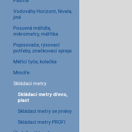
Pásma
Vodováhy Horizont, Nivela,
jiné
Posuvná měřidla,
mikrometry, měřítka
Popisovače, rýsovací
potřeby, značkovací spreje
Měřící tyče, kolečka
Mincíře
Skládací metry
Skládací metry dřevo,
plast
Skládací metry se jmény
Skládací metry PROFI