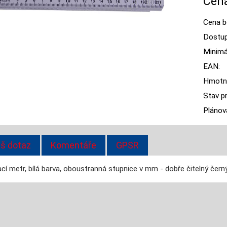
Cena
Cena b
Dostup
Minimál
EAN:
Hmotn
Stav p
Plánov
š dotaz
Komentáře
GPSR
cí metr, bílá barva, oboustranná stupnice v mm - dobře čitelný čern