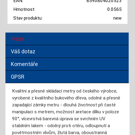
EAN:
8590804020523
Hmotnost:
0.0565
Stav produktu:
new
Popis
Váš dotaz
Komentáře
GPSR
Kvalitní a přesné skládací metry od českého výrobce,
vyrobené z kvalitního bukového dřeva, odolné a přesně
zapadající zámky metru - dlouhá životnost při časté
manipulaci s metrem, možnost aretace dílku v poloze
90°, vícevrstvá barevná úprava se svrchním UV
stabilním lakem - odolný proti otěru, odloupnutí a
povětrnostním vlivům, žlutá barva, oboustranná