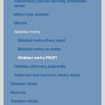
Popisovače, rýsovací potřeby, značkovací
spreje
Měřící tyče, kolečka
Mincíře
Skládací metry
Skládací metry dřevo, plast
Skládací metry se jmény
Skládací metry PROFI
Úhelníky, úhloměry, pokosníky
Stahovací latě Horizont, hladící desky
Dílenské nářadí
Nástroje
Stavební nářadí