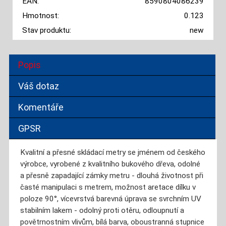
EAN:
8590804086239
Hmotnost:
0.123
Stav produktu:
new
Popis
Váš dotaz
Komentáře
GPSR
Kvalitní a přesné skládací metry se jménem od českého
výrobce, vyrobené z kvalitního bukového dřeva, odolné
a přesně zapadající zámky metru - dlouhá životnost při
časté manipulaci s metrem, možnost aretace dílku v
poloze 90°, vícevrstvá barevná úprava se svrchním UV
stabilním lakem - odolný proti otěru, odloupnutí a
povětrnostním vlivům, bílá barva, oboustranná stupnice