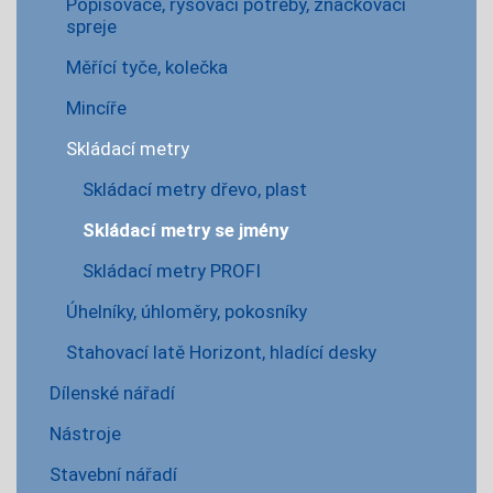
Popisovače, rýsovací potřeby, značkovací
spreje
Měřící tyče, kolečka
Mincíře
Skládací metry
Skládací metry dřevo, plast
Skládací metry se jmény
Skládací metry PROFI
Úhelníky, úhloměry, pokosníky
Stahovací latě Horizont, hladící desky
Dílenské nářadí
Nástroje
Stavební nářadí