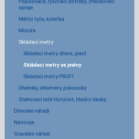
Popisovače, rýsovací potřeby, značkovací
spreje
Měřící tyče, kolečka
Mincíře
Skládací metry
Skládací metry dřevo, plast
Skládací metry se jmény
Skládací metry PROFI
Úhelníky, úhloměry, pokosníky
Stahovací latě Horizont, hladící desky
Dílenské nářadí
Nástroje
Stavební nářadí