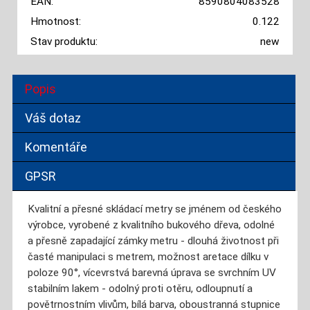
EAN:
8590804083528
Hmotnost:
0.122
Stav produktu:
new
Popis
Váš dotaz
Komentáře
GPSR
Kvalitní a přesné skládací metry se jménem od českého
výrobce, vyrobené z kvalitního bukového dřeva, odolné
a přesně zapadající zámky metru - dlouhá životnost při
časté manipulaci s metrem, možnost aretace dílku v
poloze 90°, vícevrstvá barevná úprava se svrchním UV
stabilním lakem - odolný proti otěru, odloupnutí a
povětrnostním vlivům, bílá barva, oboustranná stupnice