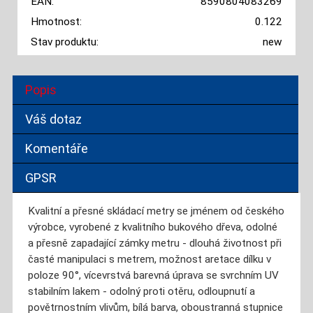
EAN:
8590804083269
Hmotnost:
0.122
Stav produktu:
new
Popis
Váš dotaz
Komentáře
GPSR
Kvalitní a přesné skládací metry se jménem od českého
výrobce, vyrobené z kvalitního bukového dřeva, odolné
a přesně zapadající zámky metru - dlouhá životnost při
časté manipulaci s metrem, možnost aretace dílku v
poloze 90°, vícevrstvá barevná úprava se svrchním UV
stabilním lakem - odolný proti otěru, odloupnutí a
povětrnostním vlivům, bílá barva, oboustranná stupnice