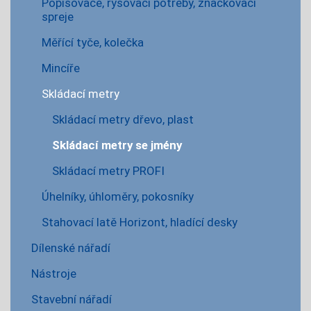
Popisovače, rýsovací potřeby, značkovací
spreje
Měřící tyče, kolečka
Mincíře
Skládací metry
Skládací metry dřevo, plast
Skládací metry se jmény
Skládací metry PROFI
Úhelníky, úhloměry, pokosníky
Stahovací latě Horizont, hladící desky
Dílenské nářadí
Nástroje
Stavební nářadí