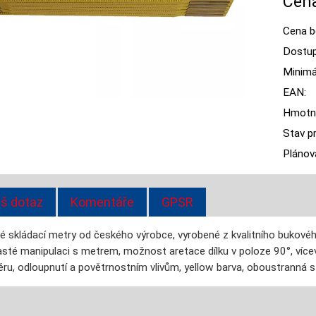
Cena
Cena b
Dostup
Minimál
EAN:
Hmotn
Stav p
Plánov
š dotaz
Komentáře
GPSR
sné skládací metry od českého výrobce, vyrobené z kvalitního bukové
časté manipulaci s metrem, možnost aretace dílku v poloze 90°, víc
ěru, odloupnutí a povětrnostním vlivům, yellow barva, oboustranná st