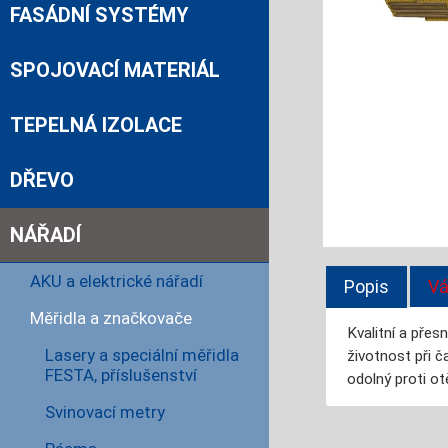
FASÁDNÍ SYSTÉMY
SPOJOVACÍ MATERIÁL
TEPELNÁ IZOLACE
DŘEVO
NÁŘADÍ
AKU a elektrické nářadí
Popis
Vá
Měřidla a značkovače
Kvalitní a pře
Lasery a speciální měřidla
životnost při 
FESTA, příslušenství
odolný proti ot
Svinovací metry