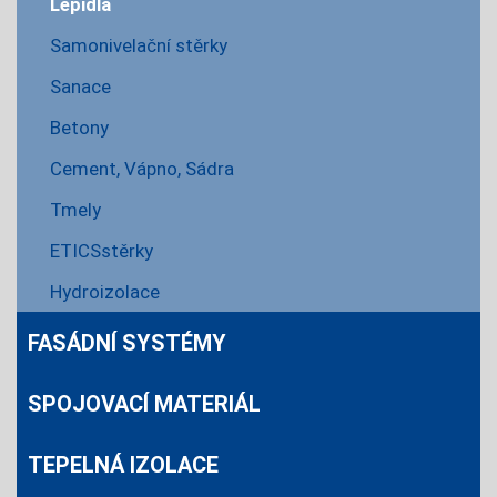
Lepidla
Samonivelační stěrky
Sanace
Betony
Cement, Vápno, Sádra
Tmely
ETICSstěrky
Hydroizolace
FASÁDNÍ SYSTÉMY
SPOJOVACÍ MATERIÁL
TEPELNÁ IZOLACE