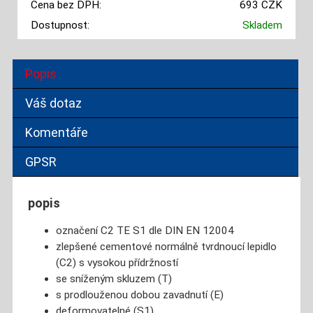
Cena bez DPH:
693 CZK
Dostupnost:
Skladem
Popis
Váš dotaz
Komentáře
GPSR
popis
označení C2 TE S1 dle DIN EN 12004
zlepšené cementové normálně tvrdnoucí lepidlo
(C2) s vysokou přídržností
se sníženým skluzem (T)
s prodlouženou dobou zavadnutí (E)
deformovatelné (S1)