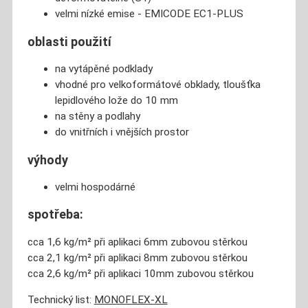
velmi nízké emise - EMICODE EC1-PLUS
oblasti použití
na vytápěné podklady
vhodné pro velkoformátové obklady, tloušťka
lepidlového lože do 10 mm
na stěny a podlahy
do vnitřních i vnějších prostor
výhody
velmi hospodárné
spotřeba:
cca 1,6 kg/m² při aplikaci 6mm zubovou stěrkou
cca 2,1 kg/m² při aplikaci 8mm zubovou stěrkou
cca 2,6 kg/m² při aplikaci 10mm zubovou stěrkou
Technický list:
MONOFLEX-XL