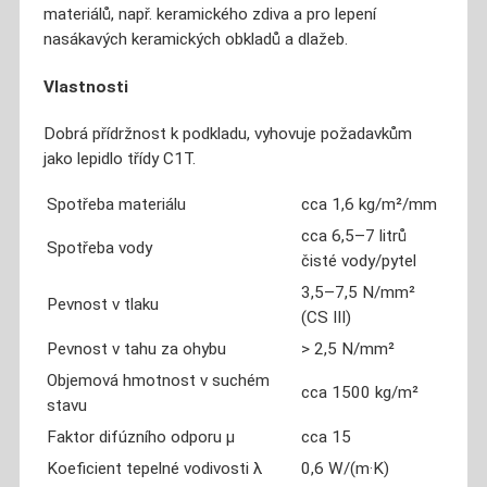
materiálů, např. keramického zdiva a pro lepení
nasákavých keramických obkladů a dlažeb.
Vlastnosti
Dobrá přídržnost k podkladu, vyhovuje požadavkům
jako lepidlo třídy C1T.
Spotřeba materiálu
cca 1,6 kg/m²/mm
cca 6,5–7 litrů
Spotřeba vody
čisté vody/pytel
3,5–7,5 N/mm²
Pevnost v tlaku
(CS III)
Pevnost v tahu za ohybu
> 2,5 N/mm²
Objemová hmotnost v suchém
cca 1500 kg/m²
stavu
Faktor difúzního odporu μ
cca 15
Koeficient tepelné vodivosti λ
0,6 W/(m·K)