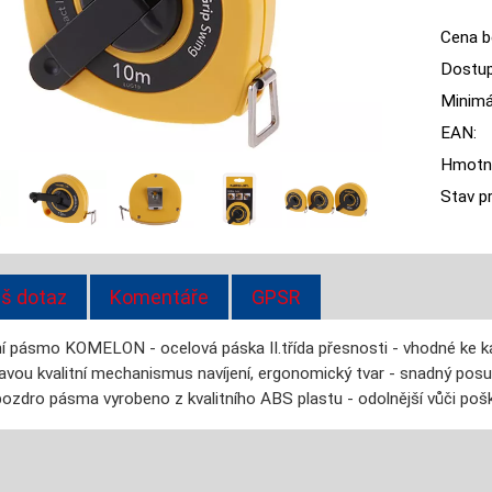
Cena b
Dostup
Minimál
EAN:
Hmotn
Stav p
š dotaz
Komentáře
GPSR
ní pásmo KOMELON - ocelová páska II.třída přesnosti - vhodné ke kal
ravou kvalitní mechanismus navíjení, ergonomický tvar - snadný posu
pozdro pásma vyrobeno z kvalitního ABS plastu - odolnější vůči pošk