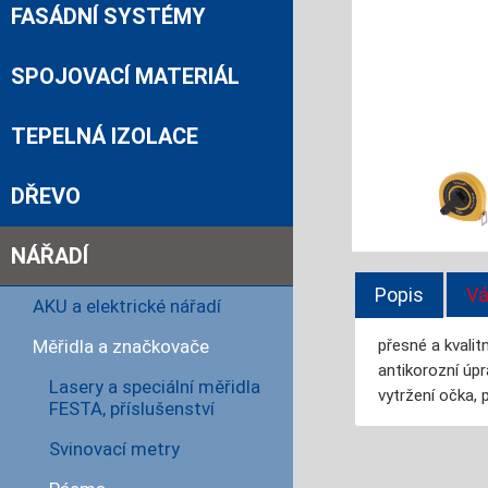
FASÁDNÍ SYSTÉMY
SPOJOVACÍ MATERIÁL
TEPELNÁ IZOLACE
DŘEVO
NÁŘADÍ
Popis
Vá
AKU a elektrické nářadí
Měřidla a značkovače
přesné a kvalit
antikorozní úp
Lasery a speciální měřidla
vytržení očka, 
FESTA, příslušenství
Svinovací metry