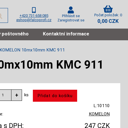
Počet položek: 0
+420 731 658 085
Přihlásit se
eshop@falcoprofi.cz
Zaregistrovat se
0,00 CZK
 poštovného
Kontaktní informace
é KOMELON 10mx10mm KMC 911
10mx10mm KMC 911
ks
L:10110
e:
KOMELON
 s DPH:
247 CZK