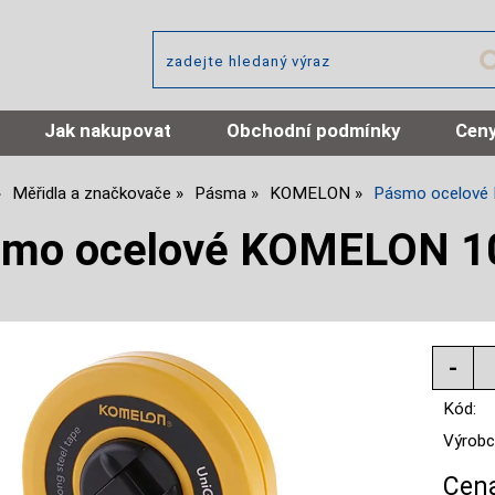
Jak nakupovat
Obchodní podmínky
Ceny
Měřidla a značkovače
Pásma
KOMELON
Pásmo ocelov
smo ocelové KOMELON 
Kód:
Výrobc
Cena