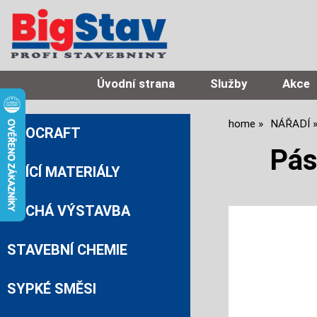
Úvodní strana
Služby
Akce
home
NÁŘADÍ
PROCRAFT
Pá
ZDÍCÍ MATERIÁLY
SUCHÁ VÝSTAVBA
STAVEBNÍ CHEMIE
SYPKÉ SMĚSI