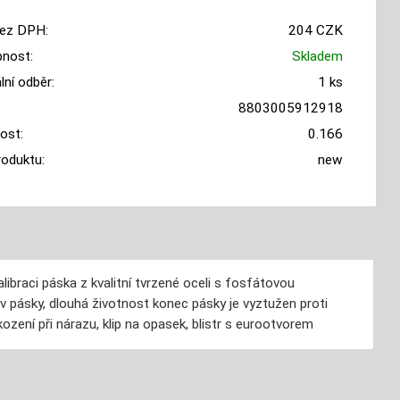
ez DPH:
204 CZK
nost:
Skladem
ní odběr:
1 ks
8803005912918
ost:
0.166
roduktu:
new
ibraci páska z kvalitní tvrzené oceli s fosfátovou
v pásky, dlouhá životnost konec pásky je vyztužen proti
ození při nárazu, klip na opasek, blistr s eurootvorem