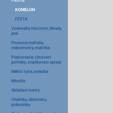
Pásma
KOMELON
FESTA
Vodováhy Horizont, Nivela,
jiné
Posuvná měřidla,
mikrometry, měřítka
Popisovače, rýsovací
potřeby, značkovací spreje
Měřící tyče, kolečka
Mincíře
Skládací metry
Úhelníky, úhloměry,
pokosníky