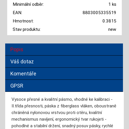
Minimální odběr:
1 ks
EAN:
8803005335519
Hmotnost:
0.3815
Stav produktu:
new
Popis
Váš dotaz
Komentáře
GPSR
Vysoce přesné a kvalitní pásmo, vhodné ke kalibraci -
II.třída přesnosti, páska z fiberglass vláken, oboustraně
chráněná nylonovou vrstvou proti otěru, kvalitní
mechanismus navíjení, ergonomický tvar rukojeti -
pohodlné a stabilní držení, snadný posuv pásky, rychlé