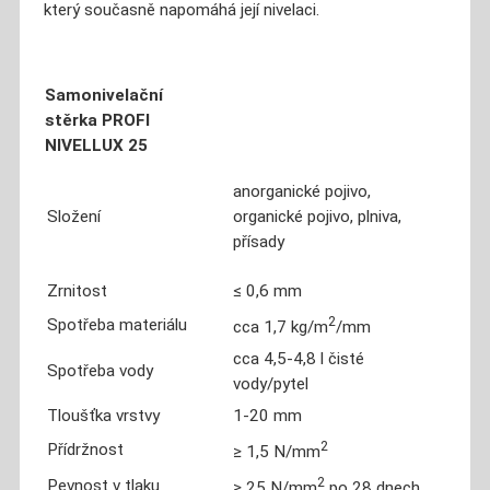
který současně napomáhá její nivelaci.
Samonivelační
stěrka
PROFI
NIVELLUX 25
anorganické pojivo,
Složení
organické pojivo, plniva,
přísady
Zrnitost
≤ 0,6 mm
2
Spotřeba materiálu
cca 1,7 kg/m
/mm
cca 4,5-4,8 l čisté
Spotřeba vody
vody/pytel
Tloušťka vrstvy
1-20 mm
2
Přídržnost
≥ 1,5 N/mm
2
Pevnost v tlaku
≥ 25 N/mm
po 28 dnech