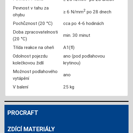
Pevnost v tahu za
2
≥ 6 N/mm
po 28 dnech
ohybu
Pochůznost (20 °C)
cca po 4-6 hodinách
Doba zpracovatelnosti
min. 30 minut
(20 °C)
Třída reakce na oheň
A1(fl)
Odolnost pojezdu
ano (pod podlahovou
kolečkovou židlí
krytinou)
Možnost podlahového
ano
vytápění
V balení
25 kg
PROCRAFT
ZDÍCÍ MATERIÁLY