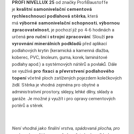
PROFI NIVELLUX 25
od značky ProfiBaustoffe
je
kvalitní samonivelační cementová
rychleschnoucí podlahová stěrka
, která
má
výborné samonivelační schopnosti
,
výbornou
zpracovatelnost
, je pochozí již po 4-6 hodinách a
určená
pro ruční i strojní zpracování
. Slouží
pro
vyrovnání minerálních podkladů
před aplikací
podlahových krytin (keramická a kamenná dlažba,
koberec, PVC, linoleum, guma, korek, laminátové
podlahy apod.) a systémových nátěrů a povlaků. Dále
se využívá
pro fixaci a převrstvení podlahového
topení
včetně ploch zatížených pojezdem kolečkových
židlí. Stěrka je vhodná zejména pro obytné a
administrativní prostory, sklepy, lehké dílny, sklady a
garáže. Je možné ji využít i pro opravy cementových
potěrů a stěrek.
Není vhodná jako finální vrstva, spádovaná plocha, pro