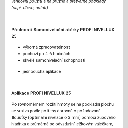
venkovní použití a na pružné a přetvárné podklady
(např. dřevo, asfalt).
Přednosti Samonivelační stěrky PROFI NIVELLUX
25
výborná zpracovatelnost
pochozí po 4-6 hodinách
skvělé samonivelační schopnosti
jednoduchá aplikace
Aplikace
PROFI NIVELLUX 25
Po rovnoměrném rozlití hmoty se na podkladní plochu
se vrstva podle potřeby dorovná o požadované
tloušťky (optimální nivelace o 3 mm) pomocí zubového
hladítka a průměrně se odvzdušní ježkovým válečkem,